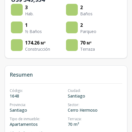
3
2
Hab.
Baños
1
2
½ Baños
Parqueo
174.26
70
M²
M²
Construcción
Terraza
Resumen
Código
:
Ciudad
:
1648
Santiago
Provincia
:
Sector
:
Santiago
Cerro Hermoso
Tipo de inmueble
:
Terraza
:
Apartamentos
70 m²