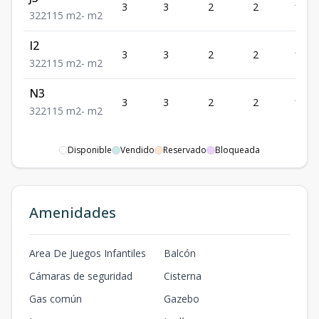
3
3
2
2
115
3
2
2
115
m2
-
m2
I2
3
3
2
2
115
3
2
2
115
m2
-
m2
N3
3
3
2
2
115
3
2
2
115
m2
-
m2
Disponible
Vendido
Reservado
Bloqueada
Amenidades
Area De Juegos Infantiles
Balcón
Cámaras de seguridad
Cisterna
Gas común
Gazebo