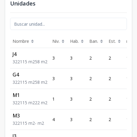
Unidades
Nombre
Niv.
Hab.
Ban.
Est.
m²
J4
3
3
2
2
115
3
2
2
115
m2
58
m2
G4
3
3
2
2
115
3
2
2
115
m2
58
m2
M1
1
3
2
2
115
3
2
2
115
m2
22
m2
M3
4
3
2
2
115
3
2
2
115
m2
-
m2
J3