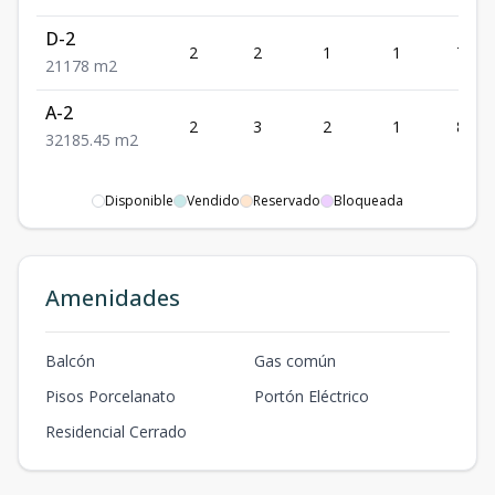
D-2
2
2
1
1
78
2
1
1
78
m2
A-2
2
3
2
1
85.45
3
2
1
85.45
m2
Disponible
Vendido
Reservado
Bloqueada
Amenidades
Balcón
Gas común
Pisos Porcelanato
Portón Eléctrico
Residencial Cerrado