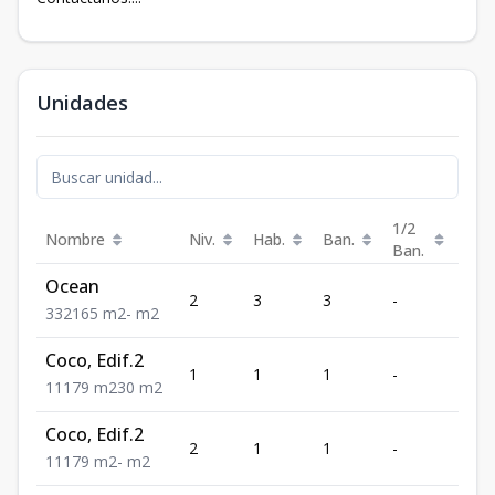
Unidades
1/2
Nombre
Niv.
Hab.
Ban.
Est.
Ban.
Ocean
2
3
3
-
2
3
3
2
165
m2
-
m2
Coco, Edif.2
1
1
1
-
1
1
1
1
79
m2
30
m2
Coco, Edif.2
2
1
1
-
1
1
1
1
79
m2
-
m2