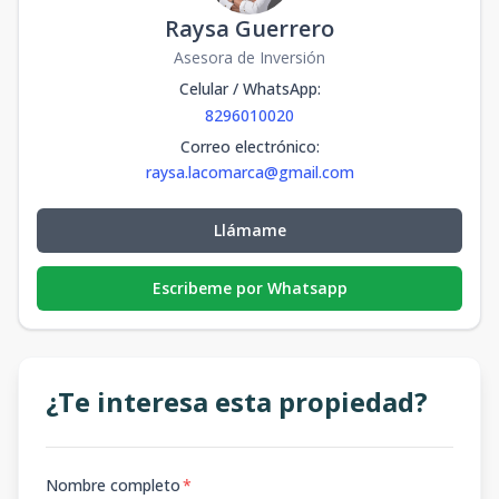
Raysa Guerrero
Ocean, Edif. 1
Asesora de Inversión
1
3
3
-
2
3
3
2
165
m2
35
m2
Celular / WhatsApp
:
8296010020
Correo electrónico
:
raysa.lacomarca@gmail.com
Llámame
Escribeme por Whatsapp
¿Te interesa esta propiedad?
Nombre completo
*