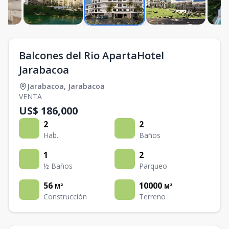
Balcones del Rio ApartaHotel
Jarabacoa
Jarabacoa
,
Jarabacoa
VENTA
US$ 186,000
2
2
Hab.
Baños
1
2
½ Baños
Parqueo
56
10000
M²
M²
Construcción
Terreno