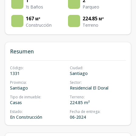
1
2
½ Baños
Parqueo
167
224.85
M²
M²
Construcción
Terreno
Resumen
Código
:
Ciudad
:
1331
Santiago
Provincia
:
Sector
:
Santiago
Residencial El Doral
Tipo de inmueble
:
Terreno
:
Casas
224.85 m²
Estado
:
Fecha de entrega
:
En Construcción
06-2024