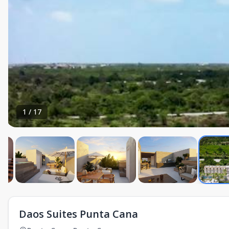
1
/
17
Daos Suites Punta Cana