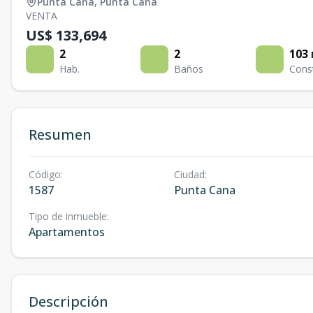
Punta Cana
,
Punta Cana
VENTA
US$ 133,694
2
2
103
Hab.
Baños
Cons
Resumen
Código
:
Ciudad
:
1587
Punta Cana
Tipo de inmueble
:
Apartamentos
Descripción