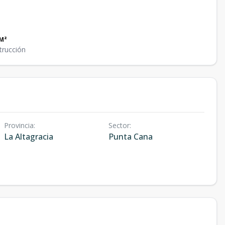
M²
trucción
Provincia
:
Sector
:
La Altagracia
Punta Cana