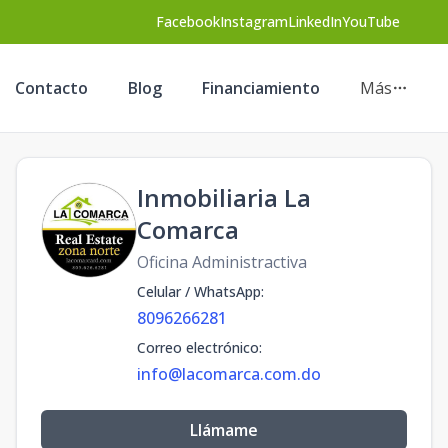
Facebook
Instagram
LinkedIn
YouTube
Contacto
Blog
Financiamiento
Más
Inmobiliaria La
Comarca
Oficina Administractiva
Celular / WhatsApp
:
8096266281
Correo electrónico
:
info@lacomarca.com.do
Llámame