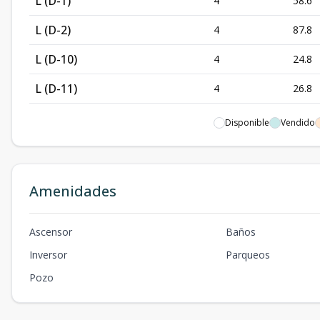
L (D-1)
4
58.6
L (D-2)
4
87.8
L (D-10)
4
24.8
L (D-11)
4
26.8
L (A-4)
1
90.4
Disponible
Vendido
Amenidades
Ascensor
Baños
Inversor
Parqueos
Pozo