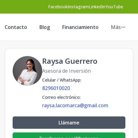
Facebook
Instagram
LinkedIn
YouTube
Contacto
Blog
Financiamiento
Más
Raysa Guerrero
Asesora de Inversión
Celular / WhatsApp
:
8296010020
Correo electrónico
:
raysa.lacomarca@gmail.com
Llámame