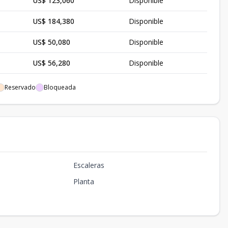
US$ 123,060
Disponible
US$ 184,380
Disponible
US$ 50,080
Disponible
US$ 56,280
Disponible
US$ 189,840
Disponible
Reservado
Bloqueada
Escaleras
Planta