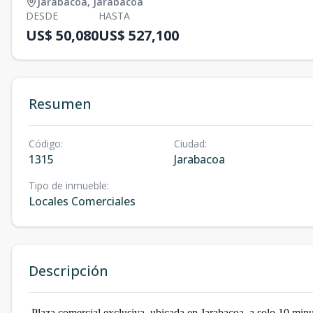
Jarabacoa
,
Jarabacoa
DESDE
HASTA
US$ 50,080
US$ 527,100
Resumen
Código
:
Ciudad
:
1315
Jarabacoa
Tipo de inmueble
:
Locales Comerciales
Descripción
Plaza comercial exclusiva, ubicada en Jarabacoa, a solo 10 minut