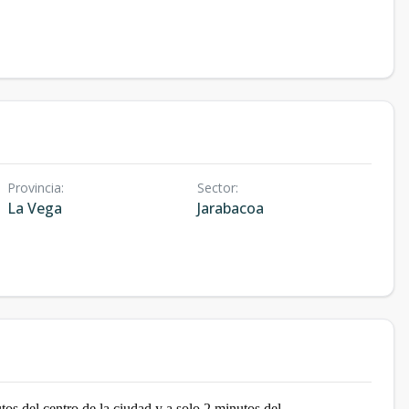
Provincia
:
Sector
:
La Vega
Jarabacoa
os del centro de la ciudad y a solo 2 minutos del