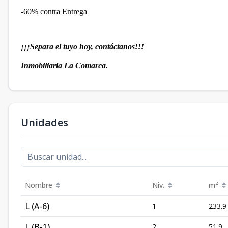
-60% contra Entrega
¡¡¡Separa el tuyo hoy, contáctanos!!!
Inmobiliaria La Comarca.
Unidades
Nombre
Niv.
m²
L (A-6)
1
233.9
L (B-1)
2
51.9