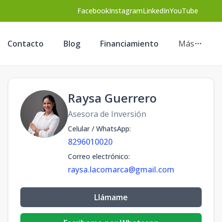
Facebook
Instagram
LinkedIn
YouTube
Contacto
Blog
Financiamiento
Más
Raysa Guerrero
Asesora de Inversión
Celular / WhatsApp
:
8296010020
Correo electrónico
:
raysa.lacomarca@gmail.com
Llámame