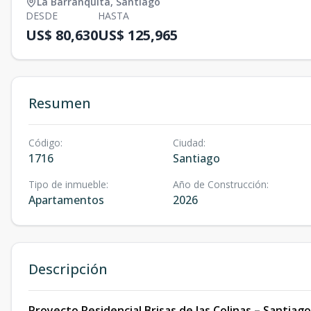
La Barranquita
,
Santiago
DESDE
HASTA
US$ 80,630
US$ 125,965
Resumen
Código
:
Ciudad
:
1716
Santiago
Tipo de inmueble
:
Año de Construcción
:
Apartamentos
2026
Descripción
Proyecto Residencial Brisas de las Colinas – Santiag