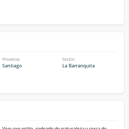
Provincia
:
Sector
:
Santiago
La Barranquita
o.
Vive con estilo, rodeado de naturaleza y cerca de