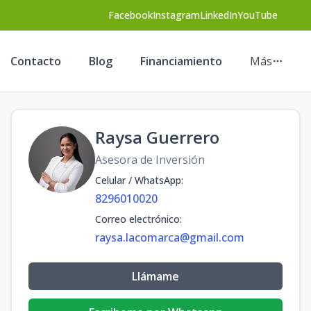
Facebook
Instagram
LinkedIn
YouTube
Contacto
Blog
Financiamiento
Más
Raysa Guerrero
Asesora de Inversión
Celular / WhatsApp
:
8296010020
Correo electrónico
:
raysa.lacomarca@gmail.com
Llámame