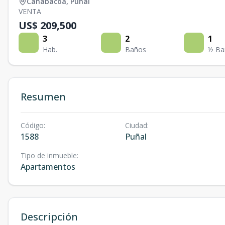
Canabacoa
,
Puñal
VENTA
US$ 209,500
3
2
1
Hab.
Baños
½ Ba
Resumen
Código
:
Ciudad
:
1588
Puñal
Tipo de inmueble
:
Apartamentos
Descripción