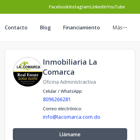
Facebook
Instagram
LinkedIn
YouTube
Contacto
Blog
Financiamiento
Más
Inmobiliaria La
Comarca
Oficina Administractiva
Celular / WhatsApp
:
8096266281
Correo electrónico
:
info@lacomarca.com.do
Llámame