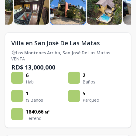
Villa en San José De Las Matas
Los Montones Arriba
,
San José De Las Matas
VENTA
RD$ 13,000,000
6
2
Hab.
Baños
1
5
½ Baños
Parqueo
1840.66
M²
Terreno