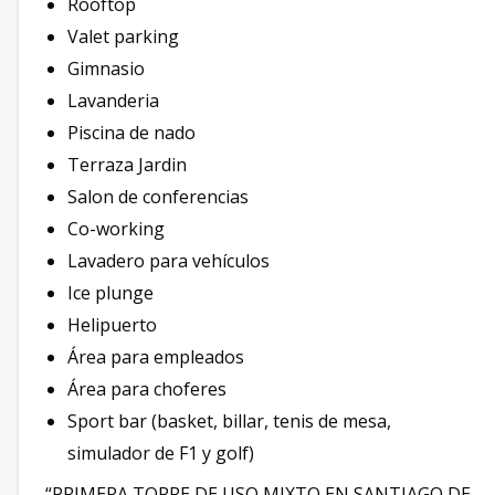
Rooftop
Valet parking
Gimnasio
Lavanderia
Piscina de nado
Terraza Jardin
Salon de conferencias
Co-working
Lavadero para vehículos
Ice plunge
Helipuerto
Área para empleados
Área para choferes
Sport bar (basket, billar, tenis de mesa,
simulador de F1 y golf)
“PRIMERA TORRE DE USO MIXTO EN SANTIAGO DE