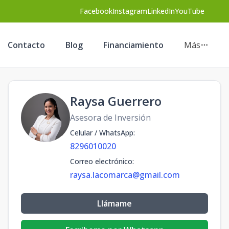
Facebook
Instagram
LinkedIn
YouTube
Contacto
Blog
Financiamiento
Más
Raysa Guerrero
Asesora de Inversión
Celular / WhatsApp
:
8296010020
Correo electrónico
:
raysa.lacomarca@gmail.com
Llámame