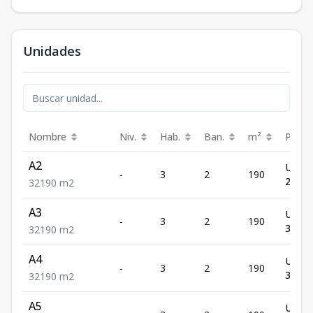
Unidades
Nombre
Niv.
Hab.
Ban.
m²
Preci
A2
US$
-
3
2
190
294,5
3
2
190
m2
A3
US$
-
3
2
190
304,0
3
2
190
m2
A4
US$
-
3
2
190
313,5
3
2
190
m2
A5
US$