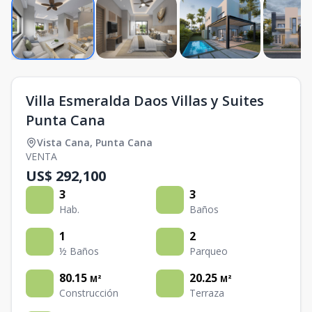
Villa Esmeralda Daos Villas y Suites
Punta Cana
Vista Cana
,
Punta Cana
VENTA
US$ 292,100
3
3
Hab.
Baños
1
2
½ Baños
Parqueo
80.15
20.25
M²
M²
Construcción
Terraza