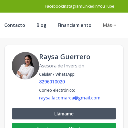
Facebook
Instagram
LinkedIn
YouTube
Contacto
Blog
Financiamiento
Más
Raysa Guerrero
Asesora de Inversión
Celular / WhatsApp
:
8296010020
Correo electrónico
:
raysa.lacomarca@gmail.com
Llámame