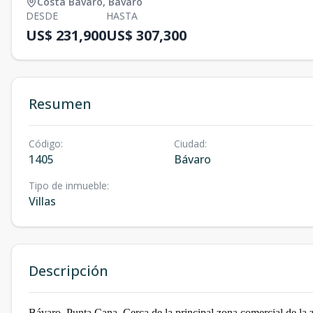
Costa Bávaro
,
Bávaro
DESDE
HASTA
US$ 231,900
US$ 307,300
Resumen
Código
:
Ciudad
:
1405
Bávaro
Tipo de inmueble
:
Villas
Descripción
Bávaro, Punta Cana. Cerca de la principal zona comercial de 