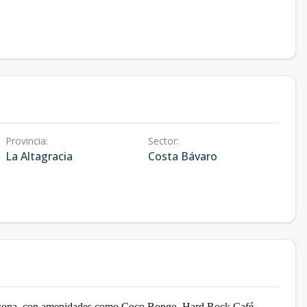
Provincia
:
Sector
:
La Altagracia
Costa Bávaro
la zona, con amenidades como Coco Bongo, Hard Rock Café,